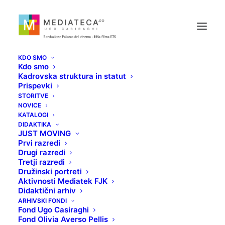
KDO SMO
Kdo smo
Kadrovska struktura in statut
Prispevki
STORITVE
NOVICE
KATALOGI
PETI ELEMENT
DIDAKTIKA
JUST MOVING
Prvi razredi
Drugi razredi
30 SEPTEMBRA, 2020
Tretji razredi
Družinski portreti
Aktivnosti Mediatek FJK
Didaktični arhiv
ARHIVSKI FONDI
Fond Ugo Casiraghi
Fond Olivia Averso Pellis