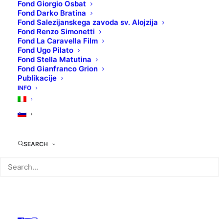
Fond Giorgio Osbat
Fond Darko Bratina
Fond Salezijanskega zavoda sv. Alojzija
Fond Renzo Simonetti
Fond La Caravella Film
TEHNIČNI LIST:
Fond Ugo Pilato
Original naslov
: The Fifth Element
Fond Stella Matutina
Režiser/ka
: Luc Besson
Fond Gianfranco Grion
Publikacije
Igrajo
: Bruce Willis, Milla Jovovich, Gary Oldman
INFO
Leto produkcije
: 1997
Država produkcije
: Francija, Velika Britanija, ZDA
Filmski žanr
: Znanstvena fantastika, pustlovščina
KOLOKACIJA
: DVD02160/1
SEARCH