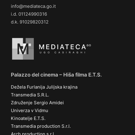
info@mediateca.go.it
i.d. 01124990316
d.k. 91029820312
Palazzo del cinema – Hiša filma E.T.S.
Dežela Furlanija Julijska krajina
Transmedia S.R.L.
Združenje Sergio Amidei
Univerza v Vidmu
Kinoatelje E.T.S.
Transmedia production S.r.l.
Arch production s.r.l.