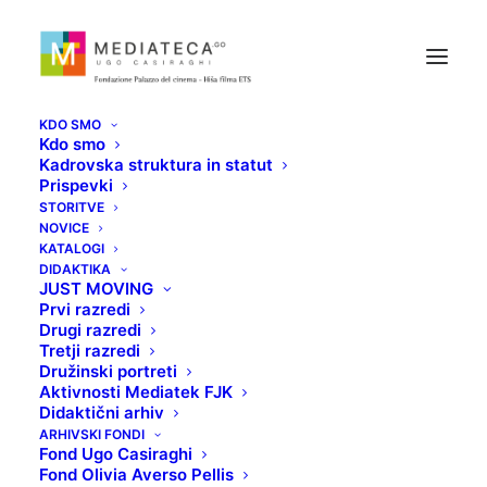
KDO SMO
Kdo smo
Kadrovska struktura in statut
Prispevki
STORITVE
NOVICE
PANCHO: PES
KATALOGI
DIDAKTIKA
JUST MOVING
MILIJONAR
Prvi razredi
Drugi razredi
Tretji razredi
25 AVGUSTA, 2021
Družinski portreti
Aktivnosti Mediatek FJK
Didaktični arhiv
ARHIVSKI FONDI
Fond Ugo Casiraghi
Fond Olivia Averso Pellis