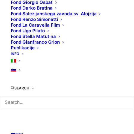
Fond Giorgio Osbat
Fond Darko Bratina
Fond Salezijanskega zavoda sv. Alojzija
Fond Renzo Simonetti
TOP 5: LJUBLJENČEK
Fond La Caravella Film
Fond Ugo Pilato
Fond Stella Matutina
Fond Gianfranco Grion
Publikacije
TEHNIČNI LIST:
INFO
Izvorni naslov
: Pancho, el perro
millonario
Režiser
: Tom Fernández
Igralci
: Cook, Ivan Massagué, Patricia
SEARCH
Conde
Leto produkcije
: 2014
Država produkcije
: Španija
Žanr
: Komedija