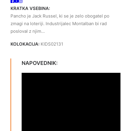
KRATKA VSEBINA:
Pancho je Jack Russel, ki se je zelo obogatel po
zmagi na loteriji. Industrijalec Montalban bi rad
posloval z njim…
KOLOKACIJA:
KIDS02131
NAPOVEDNIK: