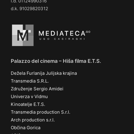
i.d. 01124990316
d.k. 91029820312
Palazzo del cinema – Hiša filma E.T.S.
Dežela Furlanija Julijska krajina
Transmedia S.R.L.
Združenje Sergio Amidei
Univerza v Vidmu
Kinoatelje E.T.S.
Transmedia production S.r.l.
Arch production s.r.l.
Občina Gorica