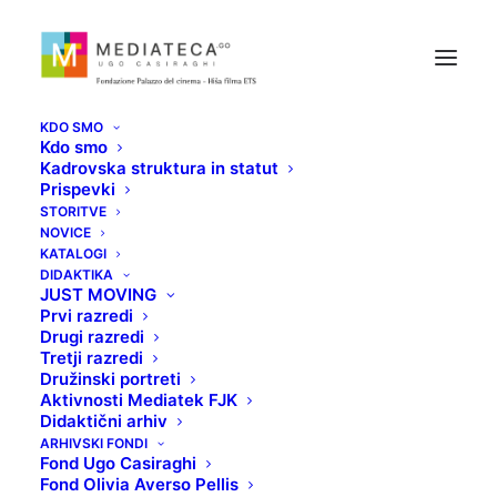
KDO SMO
Kdo smo
Kadrovska struktura in statut
Prispevki
STORITVE
NOVICE
KATALOGI
MATERNA ZEMLJA
DIDAKTIKA
JUST MOVING
Prvi razredi
Drugi razredi
25 FEBRUARJA, 2021
Tretji razredi
Družinski portreti
Aktivnosti Mediatek FJK
Didaktični arhiv
ARHIVSKI FONDI
Fond Ugo Casiraghi
Fond Olivia Averso Pellis