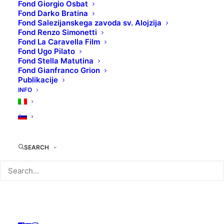
Fond Giorgio Osbat
Fond Darko Bratina
Fond Salezijanskega zavoda sv. Alojzija
Fond Renzo Simonetti
Fond La Caravella Film
TEHNIČNI LIST:
Fond Ugo Pilato
Original naslov
: Terra madre
Fond Stella Matutina
Režiser/ka
: Alessandro Blasetti
Fond Gianfranco Grion
Publikacije
Igralci
: Leda Gloria, Sandro Salvini, Isa Pola
INFO
Leto produkcije
: 1931
Država produkcije
: Italija
Filmski žanr
: Dramatični
KOLOKACIJA
: DVD06464
SEARCH