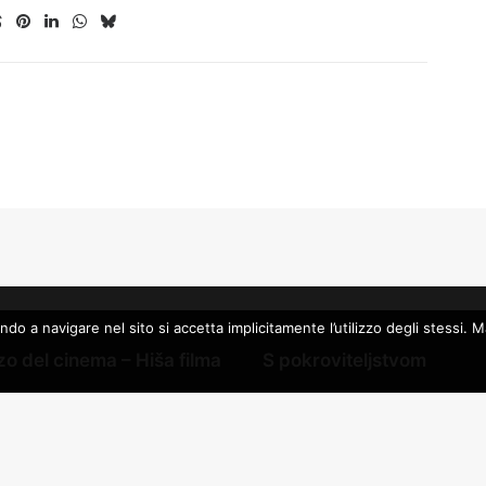
a navigare nel sito si accetta implicitamente l’utilizzo degli stessi. Mag
o del cinema – Hiša filma
S pokroviteljstvom
Deželaj Furlanija Julijska kraj
Furlanija Julijska krajina
Občina Gorica – Kulturni reso
edia S.R.L.
Sklad Cassa di Risparmio di 
nje Sergio Amidei