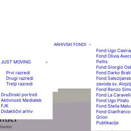
ARHIVSKI FONDI
Fond Ugo Casira
Fond Olivia Aver
Pellis
JUST MOVING
Fond Giorgio Os
Prvi razredi
Fond Darko Brat
Drugi razredi
Fond Salezijans
Tretji razredi
zavoda sv. Alojzi
Fond Renzo Simo
Družinski portreti
Fond La Caravell
Aktivnosti Mediatek
Fond Ugo Pilato
FJK
Fond Stella Matu
Didaktični arhiv
Fond Gianfranco
Grion
Publikacije