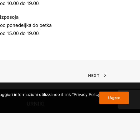
od 10.00 do 19.00
Izposoja
od ponedeljka do petka
od 15.00 do 19.00
NEXT
giori informazioni utilizzando il link "Privacy Policy" nel
I Agree
URNIKI
ina
ŠTUDIJKSA SOBA:
r
od ponedeljka do petka
Gorizia
od 10. do 19. ure