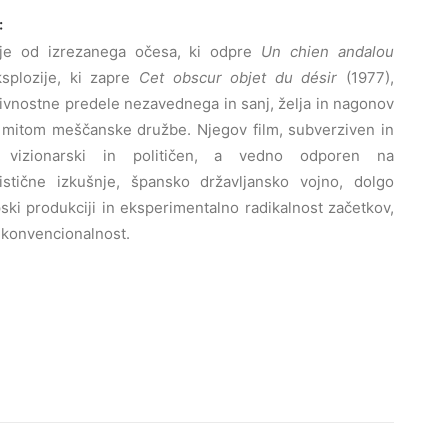
:
je od izrezanega očesa, ki odpre
Un chien andalou
ksplozije, ki zapre
Cet obscur objet du désir
(1977),
rivnostne predele nezavednega in sanj, želja in nagonov
l mitom meščanske družbe. Njegov film, subverziven in
, vizionarski in političen, a vedno odporen na
stične izkušnje, špansko državljansko vojno, dolgo
ki produkciji in eksperimentalno radikalnost začetkov,
nekonvencionalnost.