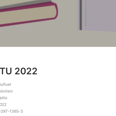
ETU 2022
 Buñuel
Alovisio
silio
2022
8-297-1365-3