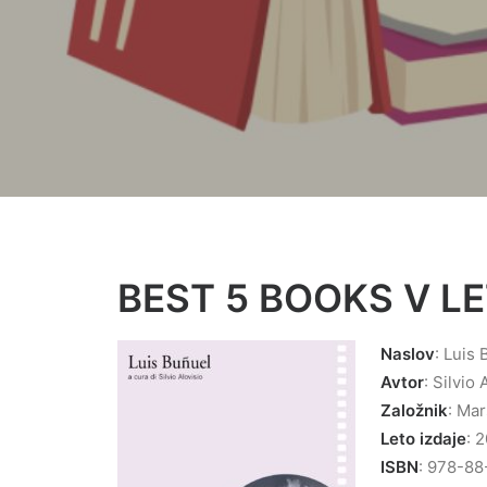
BEST 5 BOOKS V L
Naslov
: Luis
Avtor
: Silvio 
Založnik
: Mar
Leto izdaje
: 
ISBN
: 978-8