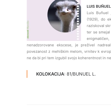
LUIS BUÑUEL
Luis Buñuel 
(1929), do e
raziskoval sk
ter se smeja
enigmatičen
nenadzorovane ekscese, je preživel nadreali
povezanost z mehiškim melom, vrnitev k evrops
ne da bi pri tem izgubil svojo koherentnost in 
KOLOKACIJA
: 81/BUNUEL L.