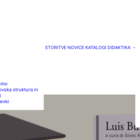
STORITVE
NOVICE
KATALOGI
DIDAKTIKA
smo
vska struktura in
t
evki