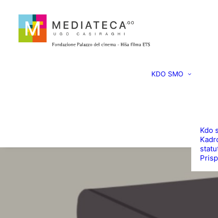
KDO SMO
Kdo 
Kadro
statu
Prisp