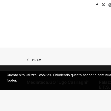
PREV
Questo sito utilizza i cookies. Chiudendo questo banner o continuando 
footer.
Mediateca.GO “Ugo Casiraghi”
Palazz
E.T.S.
Goriška Pokrajinska Mediateka
Dežela 
Gorica
Transm
Ulica Bombi, 7 – 34170 Gorica
Združe