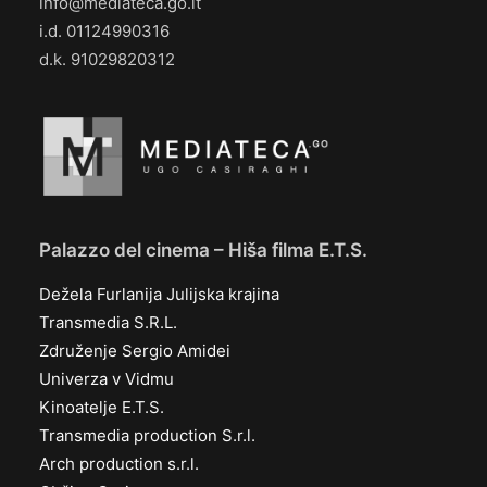
info@mediateca.go.it
i.d. 01124990316
d.k. 91029820312
Palazzo del cinema – Hiša filma E.T.S.
Dežela Furlanija Julijska krajina
Transmedia S.R.L.
Združenje Sergio Amidei
Univerza v Vidmu
Kinoatelje E.T.S.
Transmedia production S.r.l.
Arch production s.r.l.