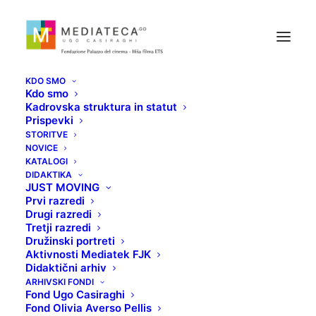
KDO SMO
Kdo smo
Kadrovska struktura in statut
Prispevki
STORITVE
NOVICE
FRAILTY: NIHČE NI NA
KATALOGI
DIDAKTIKA
JUST MOVING
VARNEM
Prvi razredi
Drugi razredi
Tretji razredi
20 APRILA, 2021
Družinski portreti
Aktivnosti Mediatek FJK
Didaktični arhiv
ARHIVSKI FONDI
Fond Ugo Casiraghi
Fond Olivia Averso Pellis