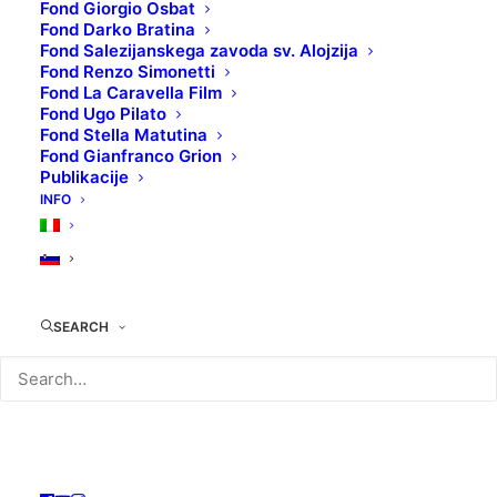
Fond Giorgio Osbat
Fond Darko Bratina
Fond Salezijanskega zavoda sv. Alojzija
Fond Renzo Simonetti
Fond La Caravella Film
TEHNIČNI LIST:
Fond Ugo Pilato
Original naslov
: Frailty
Fond Stella Matutina
Režiser/ka
: Bill Paxton
Fond Gianfranco Grion
Publikacije
Igralci
: Bill Paxton, Matthew McConaughey, Powers
INFO
Boothe
Leto produkcije
: 2001
Država produkcije
: ZDA, Nemčija, Italija
Filmski žanr
: Dramatična kriminalka
SEARCH
KOLOKACIJA
: DVD07749