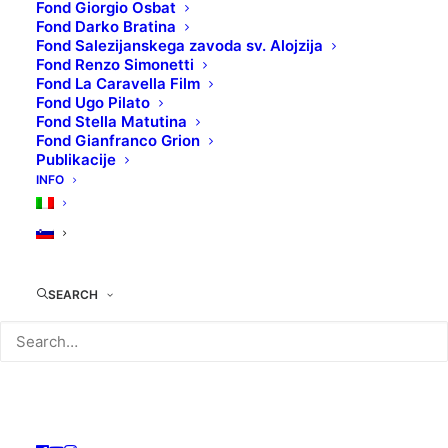
Fond Giorgio Osbat
Fond Darko Bratina
Fond Salezijanskega zavoda sv. Alojzija
Fond Renzo Simonetti
Fond La Caravella Film
TEHNIČNI LIST:
Fond Ugo Pilato
Original naslov
: Operai
Fond Stella Matutina
Režiser/ka
: Antonietta De Lillo
Fond Gianfranco Grion
Publikacije
Država produkcije
: Italija
INFO
Filmski žanr
: Dokumentarec
KOLOKACIJA
: DVD001455
SEARCH