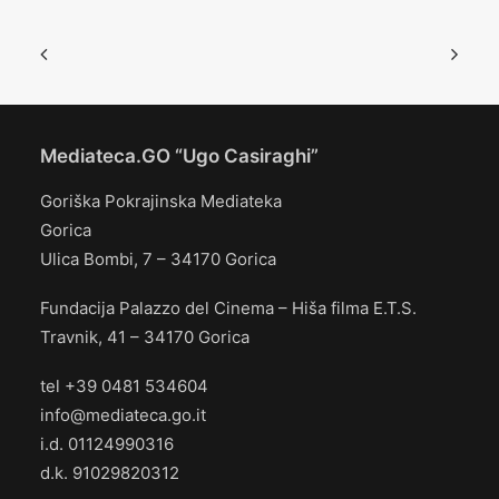
Mediateca.GO “Ugo Casiraghi”
Goriška Pokrajinska Mediateka
Gorica
Ulica Bombi, 7 – 34170 Gorica
Fundacija Palazzo del Cinema – Hiša filma E.T.S.
Travnik, 41 – 34170 Gorica
tel +39 0481 534604
info@mediateca.go.it
i.d. 01124990316
d.k. 91029820312