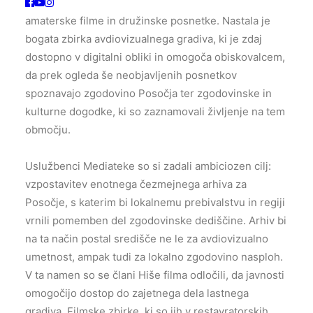
Osebje Mediateke že dolgo časa vestno zbira
amaterske filme in družinske posnetke. Nastala je
bogata zbirka avdiovizualnega gradiva, ki je zdaj
dostopno v digitalni obliki in omogoča obiskovalcem,
da prek ogleda še neobjavljenih posnetkov
spoznavajo zgodovino Posočja ter zgodovinske in
kulturne dogodke, ki so zaznamovali življenje na tem
območju.
Uslužbenci Mediateke so si zadali ambiciozen cilj:
vzpostavitev enotnega čezmejnega arhiva za
Posočje, s katerim bi lokalnemu prebivalstvu in regiji
vrnili pomemben del zgodovinske dediščine. Arhiv bi
na ta način postal središče ne le za avdiovizualno
umetnost, ampak tudi za lokalno zgodovino nasploh.
V ta namen so se člani Hiše filma odločili, da javnosti
omogočijo dostop do zajetnega dela lastnega
gradiva. Filmske zbirke, ki so jih v restavratorskih