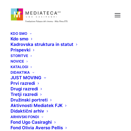
KDO SMO
Kdo smo
Kadrovska struktura in statut
Prispevki
STORITVE
NOVICE
Amaterski filmi in
KATALOGI
DIDAKTIKA
JUST MOVING
družinski posnetki
Prvi razredi
Drugi razredi
Tretji razredi
26 NOVEMBRA, 2025
Družinski portreti
Aktivnosti Mediatek FJK
Didaktični arhiv
ARHIVSKI FONDI
Fond Ugo Casiraghi
Fond Olivia Averso Pellis