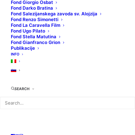
Fond Giorgio Osbat
Fond Darko Bratina
Fond Salezijanskega zavoda sv. Alojzija
Fond Renzo Simonetti
Amaterski filmi in
Fond La Caravella Film
Fond Ugo Pilato
Fond Stella Matutina
družinski posnetki:
Fond Gianfranco Grion
Publikacije
projekt krajevnega
INFO
arhiva
Hiša filma si že od svoje ustanovitve prizadeva, da bi
pridobivala, ohranjala, restavrirala in digitalizirala
SEARCH
avdiovizualno gradivo, ki ima poseben pomen za
lokalno skupnost. Končni cilj je ustanovitev
zgodovinskega avdiovizualnega arhiva za Gorico in
bližnjo okolico.