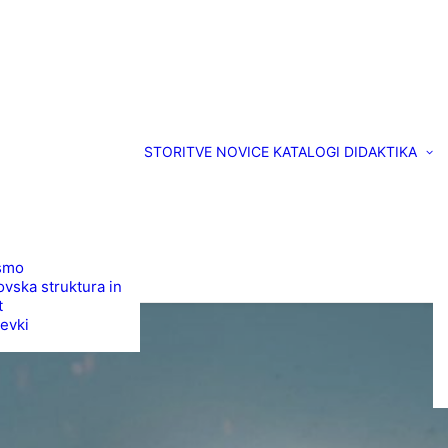
STORITVE
NOVICE
KATALOGI
DIDAKTIKA
smo
vska struktura in
t
evki