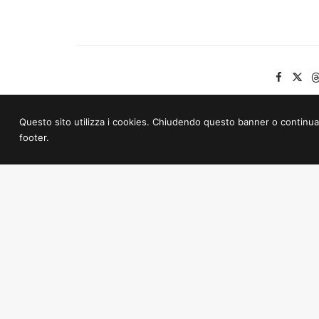
Questo sito utilizza i cookies. Chiudendo questo banner o continuando 
footer.
PREV
Mediateca.GO “Ugo Casiraghi”
Palazz
E.T.S.
Goriška Pokrajinska Mediateka
Dežela 
Gorica
Transm