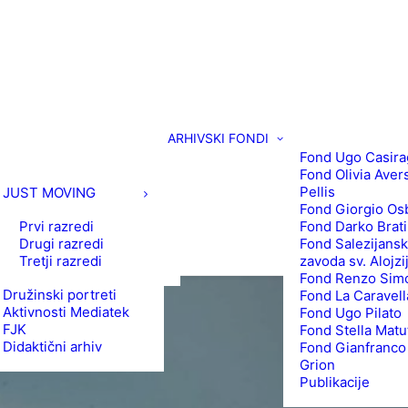
ARHIVSKI FONDI
Fond Ugo Casira
Fond Olivia Aver
Pellis
JUST MOVING
Fond Giorgio Os
Prvi razredi
Fond Darko Brat
Drugi razredi
Fond Salezijans
Tretji razredi
zavoda sv. Alojzi
Fond Renzo Simo
Družinski portreti
Fond La Caravell
Aktivnosti Mediatek
Fond Ugo Pilato
FJK
Fond Stella Matu
Didaktični arhiv
Fond Gianfranco
Grion
Publikacije