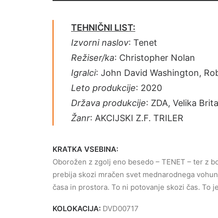
TEHNIČNI LIST:
Izvorni naslov
: Tenet
Režiser/ka
: Christopher Nolan
Igralci
: John David Washington, Rob
Leto produkcije
: 2020
Država produkcije
: ZDA, Velika Brita
Žanr
: AKCIJSKI Z.F. TRILER
KRATKA VSEBINA:
Oborožen z zgolj eno besedo – TENET – ter z bo
prebija skozi mračen svet mednarodnega vohunje
časa in prostora. To ni potovanje skozi čas. To je
KOLOKACIJA:
DVD00717