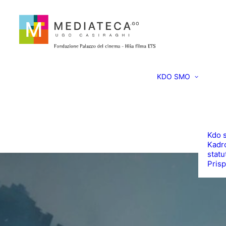
KDO SMO
Kdo 
Kadro
statu
Prisp