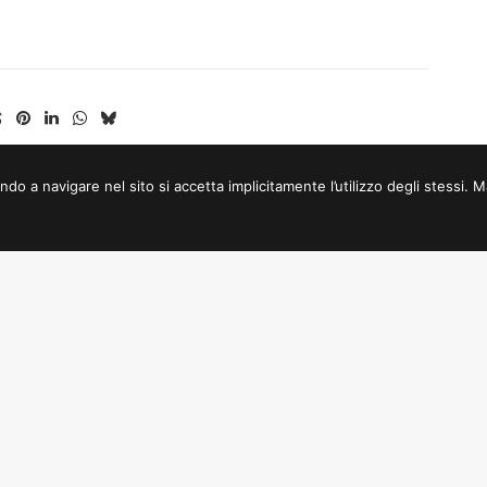
a navigare nel sito si accetta implicitamente l’utilizzo degli stessi. Mag
o del cinema – Hiša filma
S pokroviteljstvom
Deželaj Furlanija Julijska kraj
Furlanija Julijska krajina
Občina Gorica – Kulturni reso
edia S.R.L.