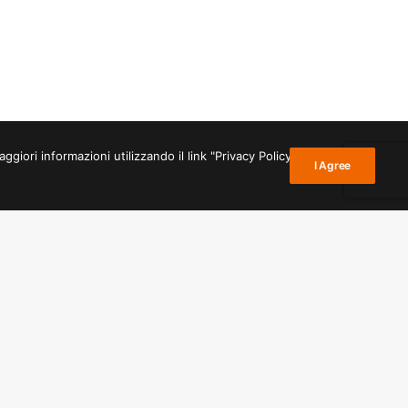
giori informazioni utilizzando il link "Privacy Policy" nel
I Agree
NEXT
URNIKI
ina
ŠTUDIJKSA SOBA:
r
od ponedeljka do petka